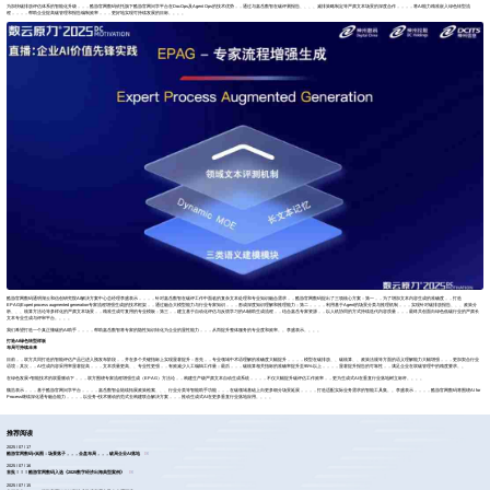
为加快碳排放评估体系的智能化升级，，，酷游官网数码依托旗下酷游官网问学平台在DocOps及Agent Ops的技术优势，，通过与嘉岳数智在碳评测报告、、、、减排策略制定等严肃文本场景的深度合作，，，，将AI能力精准嵌入绿色转型流
程，，，，帮助企业提高碳管理和报告编制效率，，，更好地实现可持续发展的目标。。。。
酷游官网数码通明湖云和信创研究院AI解决方案中心总经理李盛表示，，，，针对嘉岳数智在碳评工作中面临的复杂文本处理和专业知识融合需求，，酷游官网数码提出了三项核心方案：第一，，为了增加文本内容生成的准确度，，打造
EPAG(Expert process augmented generation专家流程增强生成)的技术框架，，通过融合大模型能力与行业专家知识，，，形成深度知识理解和推理能力；第二，，，，利用基于Agent的场景分类与推理机制，，，实现针对碳排放报告、、、政策分
析、、、核算方法论等多样化的严肃文本场景，，精准生成可复用的专业模板；第三，，建立基于自动化评估与反馈学习的AI辅助生成流程，，结合嘉岳专家资源，，以人机协同的方式持续迭代内容质量，，，最终共创面向绿色低碳行业的严肃长
文本专业生成与评审平台。。。。
我们希望打造一个真正懂碳的AI助手，，，，帮助嘉岳数智将专家的隐性知识转化为企业的显性能力，，，从而提升整体服务的专业度和效率。。李盛表示。。。。
打造AI绿色转型样板
布局可持续未来
目前，，双方共同打造的智能评估产品已进入预发布阶段，，并在多个关键指标上实现显著提升：首先，，专业领域中术语理解的准确度大幅提升，，，，模型在碳排放、、碳核算、、政策法规等方面的语义理解能力大幅增强，，，更加契合行业
语境；其次，，AI生成内容采用率显著提高，，，文本质量更高、、专业性更强，，有效减少人工编辑工作量；最后，，，碳核算相关指标的准确率提升至95%以上，，，，显著提升报告的可靠性，，满足企业在双碳管理中的精度要求。。
在绿色发展+智能技术的双重驱动下，，，双方围绕专家流程增强生成（EPAG）方法论，，构建生产级严肃文本自动生成系统，，，，不仅大幅提升碳评估工作效率，，更为生成式AI在垂直行业落地树立标杆。。。。
魏浩表示，，，基于酷游官网问学平台，，，，嘉岳数智会陆续拓展政策检索、、、行业分类等智能助手功能，，，在碳领域基础上向更多细分场景延展，，，，打造适配实际业务需求的智能工具集。。李盛表示，，，，酷游官网数码将围绕AI for
Process继续深化通专融合能力，，，，以业务+技术驱动的范式去构建联合解决方案，，，推动生成式AI在更多垂直行业落地应用。。。。
推荐阅读
2025 / 07 / 17
酷游官网数码×岚图：场景落子，，，全盘布局，，，破局企业AI落地
2025 / 07 / 16
首批！！！酷游官网数码入选《2025数字经济出海典型案例》
2025 / 07 / 15